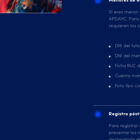
Menores de 
Si eres menor
APDAYC. Para e
requieren los 
DNI del tut
DNI del men
Ficha RUC de
Cuenta man
Foto tipo ca
Registro pós
Para registrar
presentar los 
declaratoria d