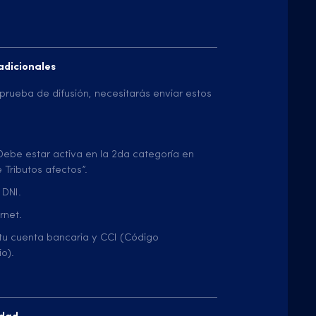
dicionales
rueba de difusión, necesitarás enviar estos
Debe estar activa en la 2da categoría en
 Tributos afectos”.
 DNI.
rnet.
tu cuenta bancaria y CCI (Código
io).