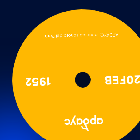
APDAYC: la banda sonora del Perú
1952
20FEB