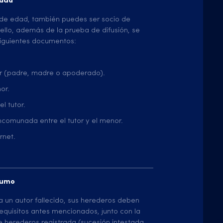
edad
 de edad, también puedes ser socio de
llo, además de la prueba de difusión, se
siguientes documentos:
or (padre, madre o apoderado).
or.
l tutor.
comunada entre el tutor y el menor.
rnet.
tumo
 a un autor fallecido, sus herederos deben
requisitos antes mencionados, junto con la
e herederos registrada (sucesión intestada