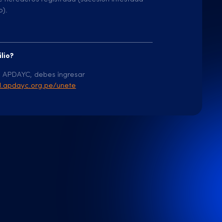
o).
lio?
 a APDAYC, debes ingresar
al.apdayc.org.pe/unete