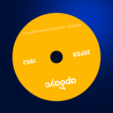
APDAYC: la banda sonora del Perú
20FEB
1952