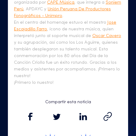
organizada por
CAPE Música
, que integra a
Soniem
Perú
, APDAYC y
Unión Peruana De Productores
Fonográficos - Unimpro
.
En el centro del homenaje estuvo el maestro
Jose
Escajadillo Farro
, ícono de nuestra música, quien
interpretó junto al soporte musical de
Oscar Cavero
y su agrupación, así como los Los Aguirre, quienes
también desplegaron su talento musical. Esta
conmemoración por los 80 años del Día de la
Canción Criolla fue un éxito rotundo. Gracias a los
medios y asistentes por acompañarnos. ¡Primero lo
nuestro!
¡Primero lo nuestro!
Compartir esta noticia