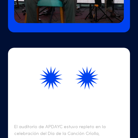
El auditorio de APDAYC estuvo repleto en la
celebración del Día de la Canción Criolla,