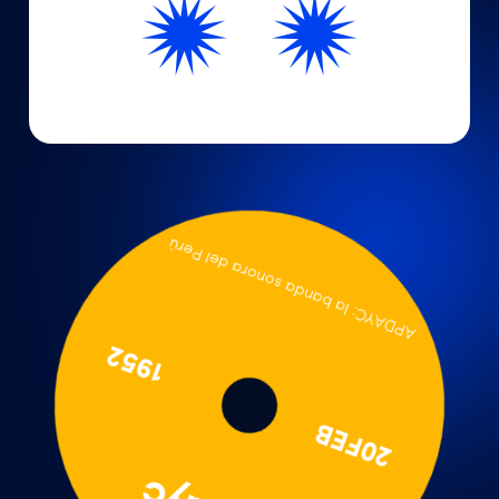
APDAYC: la banda sonora del Perú
1952
20FEB