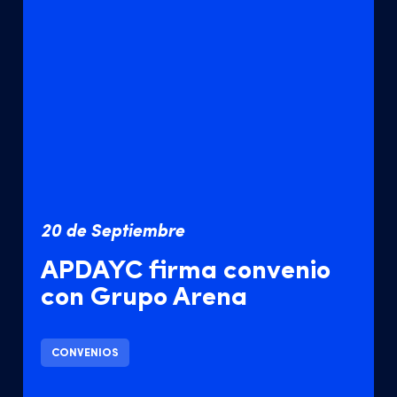
20 de Septiembre
APDAYC firma convenio
con Grupo Arena
CONVENIOS