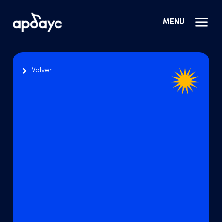
MENU
Volver