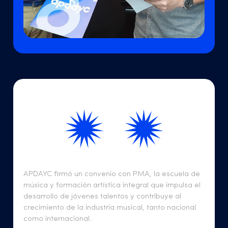
APDAYC firmó un convenio con PMA, la escuela de
música y formación artística integral que impulsa el
desarrollo de jóvenes talentos y contribuye al
crecimiento de la industria musical, tanto nacional
como internacional.