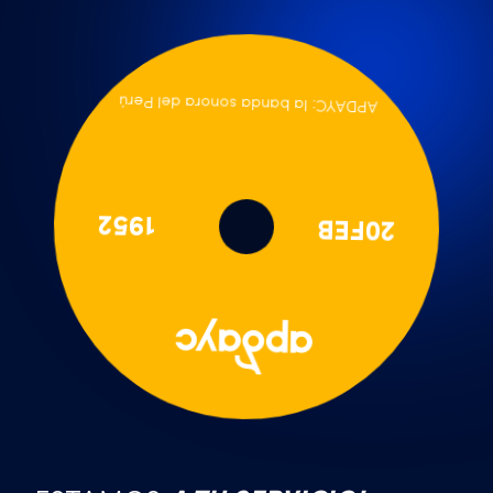
APDAYC: la banda sonora del Perú
1952
20FEB