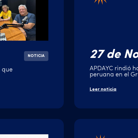
27 de N
NOTICIA
APDAYC rindió h
C que
peruana en el Gr
Leer noticia