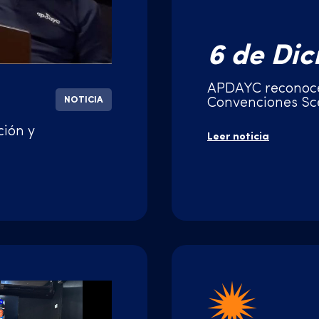
6 de Di
APDAYC reconoce
NOTICIA
Convenciones Sc
con el derecho d
ción y
Leer noticia