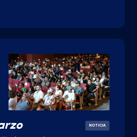
l
arzo
NOTICIA