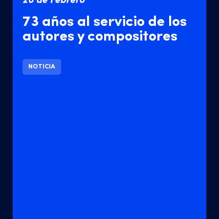
20 de Febrero
73 años al servicio de los
autores y compositores
NOTICIA