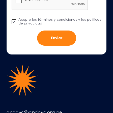
Acepto los
términos y condiciones
y las
políticas
de privacidad
Enviar
apdayc@apdayc.org.pe