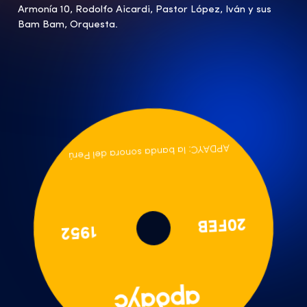
Armonía 10, Rodolfo Aicardi, Pastor López, Iván y sus
Bam Bam, Orquesta.
APDAYC: la banda sonora del Perú
1952
20FEB